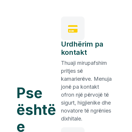
Urdhërim pa
kontakt
Thuaji mirupafshim
pritjes së
kamarierëve. Menuja
jonë pa kontakt
Pse
ofron një përvojë të
sigurt, higjienike dhe
është
novatore të ngrënies
dixhitale.
e