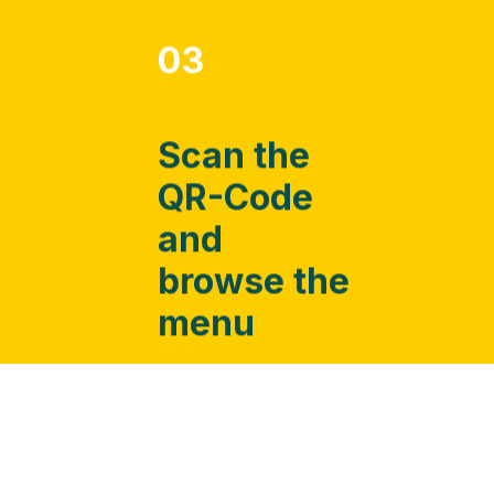
një kamarier. Me
OZZO, ju mund të
merrni nën kontroll
përvojën tuaj të
ngrënies.