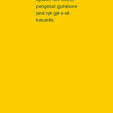
and
browse the
menu
OZZO sjell menutë
mu në majë të
gishtave! Thjesht
skanoni kodin QR
unik të restorantit me
smartfonin tuaj për të
hyrë menjëherë në
menu dhe për të
filluar lundrimin, pa
pasur nevojë të prisni