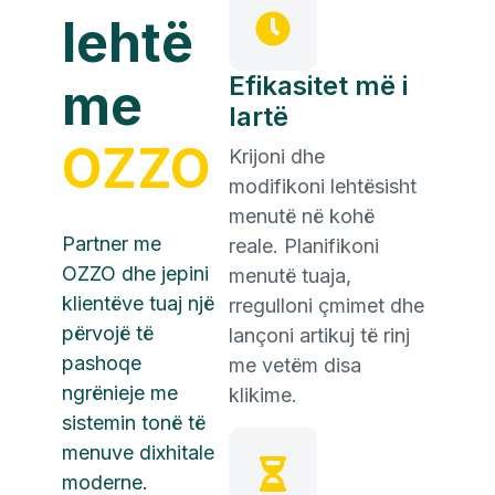
lehtë
Efikasitet më i
me
lartë
OZZO
Krijoni dhe
modifikoni lehtësisht
menutë në kohë
Partner me
reale. Planifikoni
OZZO dhe jepini
menutë tuaja,
klientëve tuaj një
rregulloni çmimet dhe
përvojë të
lançoni artikuj të rinj
pashoqe
me vetëm disa
ngrënieje me
klikime.
sistemin tonë të
menuve dixhitale
moderne.