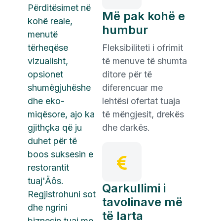
Përditësimet në
Më pak kohë e
kohë reale,
humbur
menutë
tërheqëse
Fleksibiliteti i ofrimit
vizualisht,
të menuve të shumta
opsionet
ditore për të
shumëgjuhëshe
diferencuar me
dhe eko-
lehtësi ofertat tuaja
miqësore, ajo ka
të mëngjesit, drekës
gjithçka që ju
dhe darkës.
duhet për të
boos suksesin e
restorantit
tuaj'Äôs.
Qarkullimi i
Regjistrohuni sot
tavolinave më
dhe ngrini
të larta
biznesin tuaj me